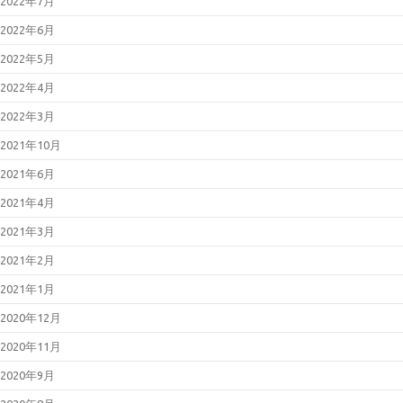
2022年7月
2026年01月14日
Microsoft 製品の
脆弱性対策について(2026年1月)
2022年6月
2025年12月23日
WatchGuard
Fireboxの脆弱性対策について
2022年5月
(CVE-2025-14733)
2025年12月17日
Fortinet製品にお
2022年4月
ける認証回避の脆弱性について
（CVE-2025-59718等）
2022年3月
2025年12月12日
更新：React
Server Componentsにおける脆弱
2021年10月
性について（CVE-2025-55182）
2021年6月
2021年4月
2021年3月
2021年2月
2021年1月
2020年12月
2020年11月
2020年9月