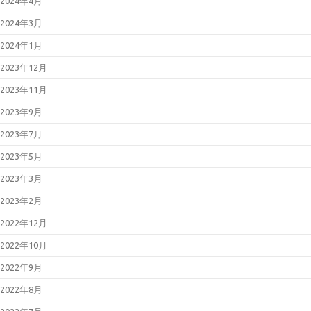
2024年4月
いて(2026年4月)
2026年04月08日
「Movable
2024年3月
Type」における複数の脆弱性につ
いて（JVN#66473735）
2024年1月
2026年03月11日
Microsoft 製品の
脆弱性対策について(2026年3月)
2023年12月
2026年03月11日
Adobe Acrobat
および Reader の脆弱性対策につ
2023年11月
いて(2026年3月)
2026年02月25日
「LANSCOPE
2023年9月
エンドポイントマネージャー オン
プレミス版」におけるパストラバ
2023年7月
ーサルの脆弱性について
（JVN#79096585）
2023年5月
2026年02月13日
「FileZen」にお
けるOSコマンドインジェクション
2023年3月
の脆弱性について
（JVN#84622767）
2023年2月
2026年02月12日
Microsoft 製品の
脆弱性対策について(2026年2月)
2022年12月
2026年01月23日
BIND 9の脆弱性
対策について（CVE-2025-
2022年10月
13878）
2026年01月21日
Oracle Java の脆
2022年9月
弱性対策について(2026年1月)
2026年01月19日
Cisco Secure
2022年8月
Email Gatewayの脆弱性対策につ
いて(CVE-2025-20393)