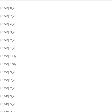
2026年05月13
日
「GUARDIANWALL
2026年8月
MailSuite」におけるスタックベー
スのバッファオーバーフローの脆
2026年7月
弱性について（JVN#35567473）
2026年05月13日
Microsoft 製品の
2026年6月
脆弱性対策について(2026年5月)
2026年05月08日
Palo Alto
2026年3月
Networks製PAN-OSの脆弱性対策
について(CVE-2026-0300)
2026年2月
2026年05月07日
更新：Linuxの脆
弱性対策について(CVE-2026-
2026年1月
31431、Copy Fail)
2026年05月01日
Linuxの脆弱性対
2025年12月
策について(CVE-2026-31431、
Copy Fail)
2025年10月
2026年04月27日
更新：Cisco
Secure Firewall ASAおよびCisco
Secure FTDの脆弱性について
2025年9月
(CVE-2025-20333等)
2026年04月22日
Oracle Java の脆
2025年7月
弱性対策について(2026年4月)
2026年04月15日
Adobe Acrobat
2025年2月
および Reader の脆弱性対策につ
いて(2026年4月)_2
2024年9月
2026年04月15日
Microsoft 製品の
脆弱性対策について(2026年4月)
2024年5月
2026年04月13日
Adobe Acrobat
および Reader の脆弱性対策につ