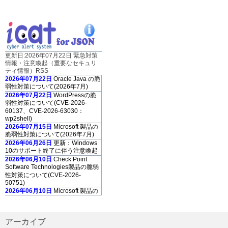
更新日:2026年07月22日 緊急対策
情報・注意喚起（重要なセキュリ
ティ情報）RSS
2026年07月22日
Oracle Java の脆
弱性対策について(2026年7月)
2026年07月22日
WordPressの脆
弱性対策について(CVE-2026-
60137、CVE-2026-63030：
wp2shell)
2026年07月15日
Microsoft 製品の
脆弱性対策について(2026年7月)
2026年06月26日
更新：Windows
10のサポート終了に伴う注意喚起
2026年06月10日
Check Point
Software Technologies製品の脆弱
性対策について(CVE-2026-
50751)
2026年06月10日
Microsoft 製品の
脆弱性対策について(2026年6月)
2026年06月10日
Adobe Acrobat
および Reader の脆弱性対策につ
アーカイブ
いて(2026年6月)