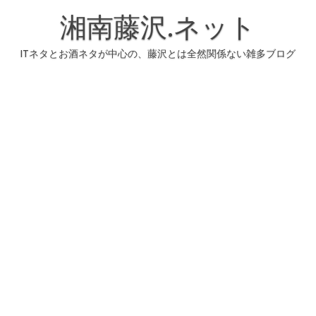
コ
ン
湘南藤沢.ネット
テ
ン
ツ
へ
ITネタとお酒ネタが中心の、藤沢とは全然関係ない雑多ブログ
ス
キ
ッ
プ