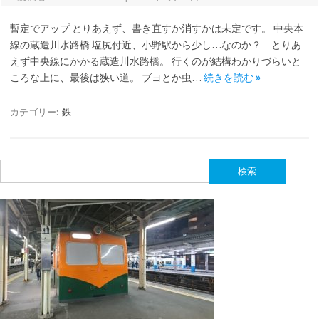
暫定でアップ とりあえず、書き直すか消すかは未定です。 中央本
線の蔵造川水路橋 塩尻付近、小野駅から少し…なのか？ とりあ
えず中央線にかかる蔵造川水路橋。 行くのが結構わかりづらいと
ころな上に、最後は狭い道。 ブヨとか虫…
続きを読む »
カテゴリー:
鉄
検
索: