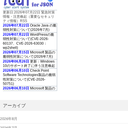
更新日:2026年07月22日 緊急対策
情報・注意喚起（重要なセキュリ
ティ情報）RSS
2026年07月22日
Oracle Java の脆
弱性対策について(2026年7月)
2026年07月22日
WordPressの脆
弱性対策について(CVE-2026-
60137、CVE-2026-63030：
wp2shell)
2026年07月15日
Microsoft 製品の
脆弱性対策について(2026年7月)
2026年06月26日
更新：Windows
10のサポート終了に伴う注意喚起
2026年06月10日
Check Point
Software Technologies製品の脆弱
性対策について(CVE-2026-
50751)
2026年06月10日
Microsoft 製品の
脆弱性対策について(2026年6月)
2026年06月10日
Adobe Acrobat
および Reader の脆弱性対策につ
アーカイブ
いて(2026年6月)
2026年05月13
日
「GUARDIANWALL
2026年8月
MailSuite」におけるスタックベー
スのバッファオーバーフローの脆
2026年7月