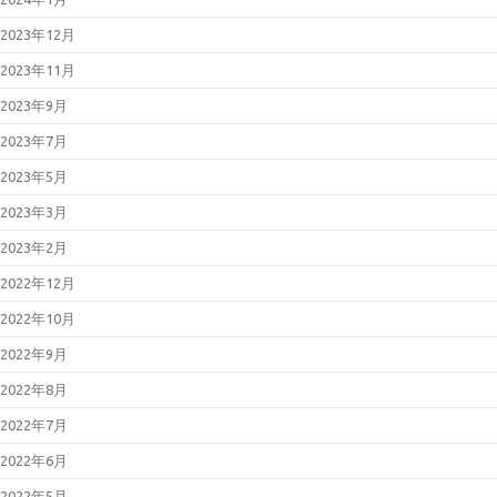
2026年03月11日
Microsoft 製品の
脆弱性対策について(2026年3月)
2023年12月
2026年03月11日
Adobe Acrobat
および Reader の脆弱性対策につ
2023年11月
いて(2026年3月)
2026年02月25日
「LANSCOPE
2023年9月
エンドポイントマネージャー オン
プレミス版」におけるパストラバ
2023年7月
ーサルの脆弱性について
（JVN#79096585）
2023年5月
2026年02月13日
「FileZen」にお
けるOSコマンドインジェクション
2023年3月
の脆弱性について
（JVN#84622767）
2023年2月
2026年02月12日
Microsoft 製品の
脆弱性対策について(2026年2月)
2022年12月
2026年01月23日
BIND 9の脆弱性
対策について（CVE-2025-
2022年10月
13878）
2026年01月21日
Oracle Java の脆
2022年9月
弱性対策について(2026年1月)
2026年01月19日
Cisco Secure
2022年8月
Email Gatewayの脆弱性対策につ
いて(CVE-2025-20393)
2022年7月
2026年01月14日
Microsoft 製品の
脆弱性対策について(2026年1月)
2022年6月
2025年12月23日
WatchGuard
Fireboxの脆弱性対策について
2022年5月