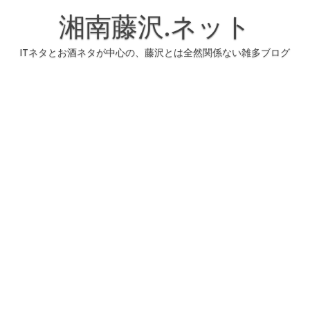
コ
ン
湘南藤沢.ネット
テ
ン
ツ
へ
ITネタとお酒ネタが中心の、藤沢とは全然関係ない雑多ブログ
ス
キ
ッ
プ