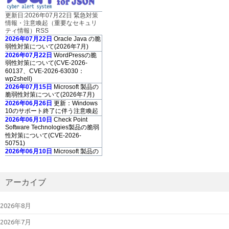
更新日:2026年07月22日 緊急対策
情報・注意喚起（重要なセキュリ
ティ情報）RSS
2026年07月22日
Oracle Java の脆
弱性対策について(2026年7月)
2026年07月22日
WordPressの脆
弱性対策について(CVE-2026-
60137、CVE-2026-63030：
wp2shell)
2026年07月15日
Microsoft 製品の
脆弱性対策について(2026年7月)
2026年06月26日
更新：Windows
10のサポート終了に伴う注意喚起
2026年06月10日
Check Point
Software Technologies製品の脆弱
性対策について(CVE-2026-
50751)
2026年06月10日
Microsoft 製品の
脆弱性対策について(2026年6月)
2026年06月10日
Adobe Acrobat
および Reader の脆弱性対策につ
アーカイブ
いて(2026年6月)
2026年05月13
日
「GUARDIANWALL
2026年8月
MailSuite」におけるスタックベー
スのバッファオーバーフローの脆
2026年7月
弱性について（JVN#35567473）