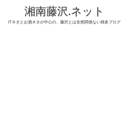
コ
ン
湘南藤沢.ネット
テ
ン
ツ
へ
ITネタとお酒ネタが中心の、藤沢とは全然関係ない雑多ブログ
ス
キ
ッ
プ