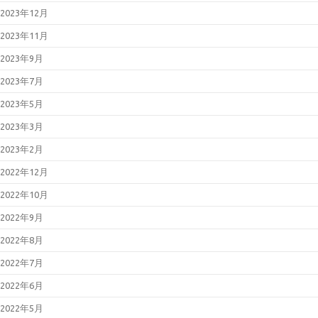
脆弱性対策について(2026年3月)
2023年12月
2026年03月11日
Adobe Acrobat
および Reader の脆弱性対策につ
2023年11月
いて(2026年3月)
2026年02月25日
「LANSCOPE
2023年9月
エンドポイントマネージャー オン
プレミス版」におけるパストラバ
2023年7月
ーサルの脆弱性について
（JVN#79096585）
2023年5月
2026年02月13日
「FileZen」にお
けるOSコマンドインジェクション
2023年3月
の脆弱性について
（JVN#84622767）
2023年2月
2026年02月12日
Microsoft 製品の
脆弱性対策について(2026年2月)
2022年12月
2026年01月23日
BIND 9の脆弱性
対策について（CVE-2025-
2022年10月
13878）
2026年01月21日
Oracle Java の脆
2022年9月
弱性対策について(2026年1月)
2026年01月19日
Cisco Secure
2022年8月
Email Gatewayの脆弱性対策につ
いて(CVE-2025-20393)
2022年7月
2026年01月14日
Microsoft 製品の
脆弱性対策について(2026年1月)
2022年6月
2025年12月23日
WatchGuard
Fireboxの脆弱性対策について
2022年5月
(CVE-2025-14733)