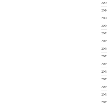
20
20
20
20
20
20
20
20
20
20
20
20
20
20