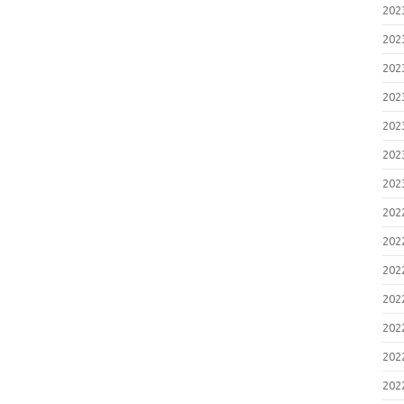
脆
20
2
お
20
い
2
20
エ
プ
20
ー
（
20
2
け
20
の
（
20
2
脆
20
2
対
20
1
2
20
弱
2
20
E
い
20
2
脆
20
2
F
20
(C
2