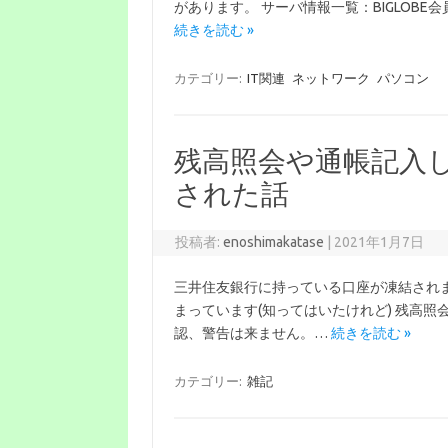
があります。 サーバ情報一覧：BIGLOBE会員サポ
続きを読む »
カテゴリー:
IT関連
ネットワーク
パソコン
残高照会や通帳記入
された話
投稿者:
enoshimakatase
|
2021年1月7日
三井住友銀行に持っている口座が凍結されま
まっています(知ってはいたけれど) 残高照
認、警告は来ません。…
続きを読む »
カテゴリー:
雑記