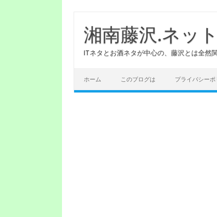
コ
ン
テ
湘南藤沢.ネッ
ン
ツ
へ
ITネタとお酒ネタが中心の、藤沢とは全然
ス
キ
ッ
プ
ホーム
このブログは
プライバシーポ