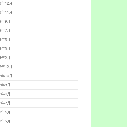
弱性対策について(2026年3月)
23年12月
026年03月11日
Adobe Acrobat
よび Reader の脆弱性対策につ
23年11月
て(2026年3月)
026年02月25日
「LANSCOPE
23年9月
ンドポイントマネージャー オン
レミス版」におけるパストラバ
23年7月
サルの脆弱性について
JVN#79096585）
23年5月
026年02月13日
「FileZen」にお
るOSコマンドインジェクション
23年3月
脆弱性について
JVN#84622767）
23年2月
026年02月12日
Microsoft 製品の
弱性対策について(2026年2月)
22年12月
026年01月23日
BIND 9の脆弱性
策について（CVE-2025-
22年10月
3878）
026年01月21日
Oracle Java の脆
22年9月
性対策について(2026年1月)
026年01月19日
Cisco Secure
22年8月
mail Gatewayの脆弱性対策につ
て(CVE-2025-20393)
22年7月
026年01月14日
Microsoft 製品の
弱性対策について(2026年1月)
22年6月
025年12月23日
WatchGuard
ireboxの脆弱性対策について
22年5月
VE-2025-14733)
025年12月17日
Fortinet製品にお