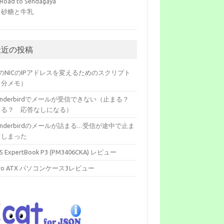
Road to Sendagaya
 砂糖と牛乳
最近の投稿
のNICのIPアドレスを変えるためのスクリプト
自分メモ）
underbirdでメールが受信できない（止まる？
まる？ 応答なしになる）
underbirdのメールが詰まる…受信が途中で止ま
てしまった
S ExpertBook P3 (PM3406CKA) レビュー
cro ATX パソコンケース3レビュー