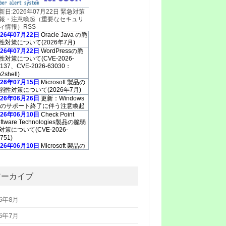
新日:2026年07月22日 緊急対策
報・注意喚起（重要なセキュリ
ィ情報）RSS
026年07月22日
Oracle Java の脆
性対策について(2026年7月)
026年07月22日
WordPressの脆
性対策について(CVE-2026-
0137、CVE-2026-63030：
2shell)
026年07月15日
Microsoft 製品の
弱性対策について(2026年7月)
026年06月26日
更新：Windows
0のサポート終了に伴う注意喚起
026年06月10日
Check Point
oftware Technologies製品の脆弱
対策について(CVE-2026-
751)
026年06月10日
Microsoft 製品の
弱性対策について(2026年6月)
026年06月10日
Adobe Acrobat
よび Reader の脆弱性対策につ
アーカイブ
て(2026年6月)
026年05月13
「GUARDIANWALL
26年8月
ailSuite」におけるスタックベー
のバッファオーバーフローの脆
26年7月
性について（JVN#35567473）
026年05月13日
Microsoft 製品の