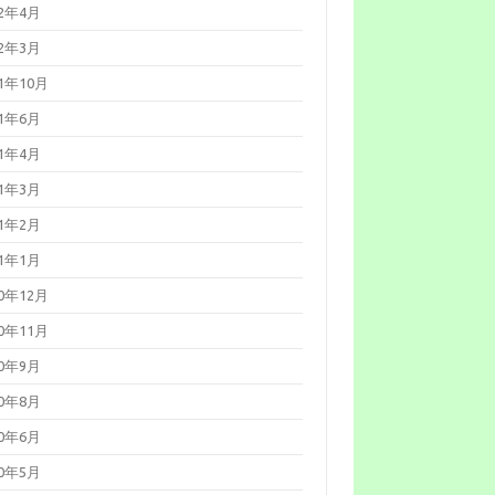
22年4月
る認証回避の脆弱性について
CVE-2025-59718等）
22年3月
025年12月12日
更新：React
erver Componentsにおける脆弱
21年10月
について（CVE-2025-55182）
21年6月
21年4月
21年3月
21年2月
21年1月
20年12月
20年11月
20年9月
20年8月
20年6月
20年5月