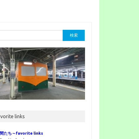
vorite links
間たち～favorite links