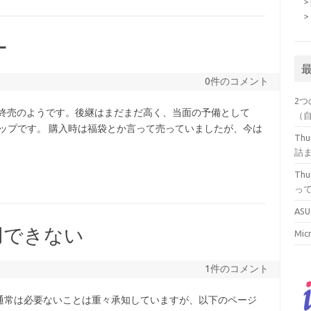
> 
>
ー
0件のコメント
2つ
R6850は終売のようです。後継はまだまだ高く、当面の予備として
（
式ショップです。 購入時は福袋とか言って売っていましたが、今は
Th
詰
Th
っ
ASU
利用できない
Mi
1件のコメント
設定が通常は必要ないことは重々承知していますが、以下のページ