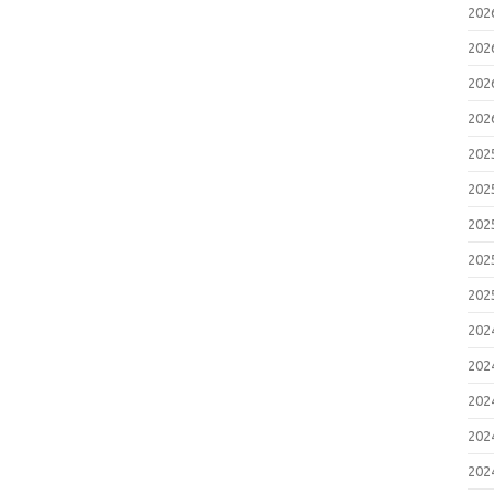
20
脆
2
20
N
に
20
2
弱
20
31
2
20
策
Co
20
2
Se
S
20
(
2
20
弱
2
20
お
い
20
2
脆
20
2
お
20
い
2
20
T
い
20
2