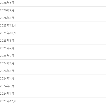
2026年3月
Networks製PAN-OSの脆弱性対策
について(CVE-2026-0300)
2026年2月
2026年05月07日
更新：Linuxの脆
弱性対策について(CVE-2026-
2026年1月
31431、Copy Fail)
2026年05月01日
Linuxの脆弱性対
2025年12月
策について(CVE-2026-31431、
Copy Fail)
2025年10月
2026年04月27日
更新：Cisco
Secure Firewall ASAおよびCisco
Secure FTDの脆弱性について
2025年9月
(CVE-2025-20333等)
2026年04月22日
Oracle Java の脆
2025年7月
弱性対策について(2026年4月)
2026年04月15日
Adobe Acrobat
2025年2月
および Reader の脆弱性対策につ
いて(2026年4月)_2
2024年9月
2026年04月15日
Microsoft 製品の
脆弱性対策について(2026年4月)
2024年5月
2026年04月13日
Adobe Acrobat
および Reader の脆弱性対策につ
2024年4月
いて(2026年4月)
2026年04月08日
「Movable
2024年3月
Type」における複数の脆弱性につ
いて（JVN#66473735）
2024年1月
2026年03月11日
Microsoft 製品の
脆弱性対策について(2026年3月)
2023年12月
2026年03月11日
Adobe Acrobat