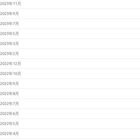
および Reader の脆弱性対策につ
2023年11月
いて(2026年3月)
2026年02月25日
「LANSCOPE
2023年9月
エンドポイントマネージャー オン
プレミス版」におけるパストラバ
2023年7月
ーサルの脆弱性について
（JVN#79096585）
2023年5月
2026年02月13日
「FileZen」にお
けるOSコマンドインジェクション
2023年3月
の脆弱性について
（JVN#84622767）
2023年2月
2026年02月12日
Microsoft 製品の
脆弱性対策について(2026年2月)
2022年12月
2026年01月23日
BIND 9の脆弱性
対策について（CVE-2025-
2022年10月
13878）
2026年01月21日
Oracle Java の脆
2022年9月
弱性対策について(2026年1月)
2026年01月19日
Cisco Secure
2022年8月
Email Gatewayの脆弱性対策につ
いて(CVE-2025-20393)
2022年7月
2026年01月14日
Microsoft 製品の
脆弱性対策について(2026年1月)
2022年6月
2025年12月23日
WatchGuard
Fireboxの脆弱性対策について
2022年5月
(CVE-2025-14733)
2025年12月17日
Fortinet製品にお
2022年4月
ける認証回避の脆弱性について
（CVE-2025-59718等）