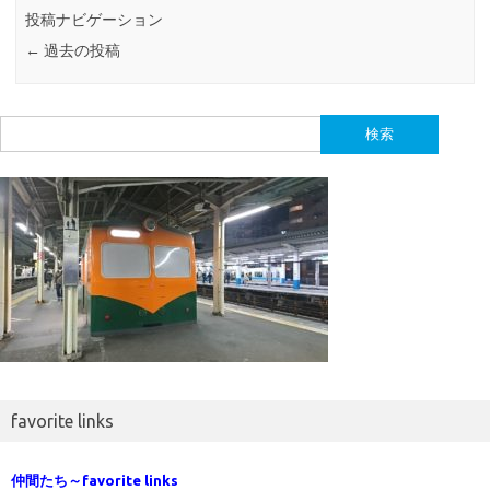
投稿ナビゲーション
←
過去の投稿
検
索:
favorite links
仲間たち～favorite links