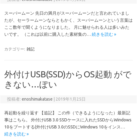
スーパームーン 先日の満月がスーパームーンだと言われていまし
たが、セーラームーンならともかく、スーパームーンという言葉は
ここ数年で聞くようになりました。 月に魅せられる人は多いみた
いです。 （これは以前に購入した素材集の…
続きを読む »
カテゴリー:
雑記
外付けUSB(SSD)からOS起動 がで
きない…ぽい
投稿者:
enoshimakatase
|
2019年1月25日
再起動を繰り返す 【追記】 この件（できるようになった）最新記
事はこちら。 外付けUSB 3.0 SSDケースに入れたSSDからWindows
10をブートする(外付けUSB 3.0のSSDにWindows 10をインス…
続きを読む »