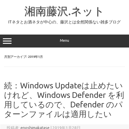
コ
ン
湘南藤沢.ネット
テ
ン
ツ
へ
ITネタとお酒ネタが中心の、藤沢とは全然関係ない雑多ブログ
ス
キ
ッ
プ
Menu
月別アーカイブ:
2019年1月
続：Windows Updateは止めたい
けれど、Windows Defender を利
用しているので、Defender のパ
ターンファイルは適用したい
投稿者:
enoshimakatase
|
2019年1月28日