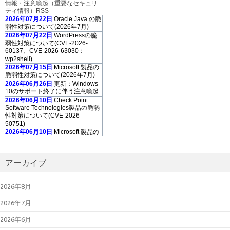
情報・注意喚起（重要なセキュリ
ティ情報）RSS
2026年07月22日
Oracle Java の脆
弱性対策について(2026年7月)
2026年07月22日
WordPressの脆
弱性対策について(CVE-2026-
60137、CVE-2026-63030：
wp2shell)
2026年07月15日
Microsoft 製品の
脆弱性対策について(2026年7月)
2026年06月26日
更新：Windows
10のサポート終了に伴う注意喚起
2026年06月10日
Check Point
Software Technologies製品の脆弱
性対策について(CVE-2026-
50751)
2026年06月10日
Microsoft 製品の
脆弱性対策について(2026年6月)
2026年06月10日
Adobe Acrobat
および Reader の脆弱性対策につ
アーカイブ
いて(2026年6月)
2026年05月13
日
「GUARDIANWALL
2026年8月
MailSuite」におけるスタックベー
スのバッファオーバーフローの脆
2026年7月
弱性について（JVN#35567473）
2026年05月13日
Microsoft 製品の
2026年6月
脆弱性対策について(2026年5月)
2026年05月08日
Palo Alto