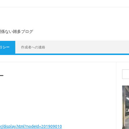
ト
関係ない雑多ブログ
リシー
作成者への連絡
検
ー
索:
。
。
er/display.html?nodeId=201909010