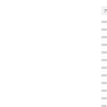
脆
2
お
い
2
日
20
M
ス
20
弱
2
20
脆
2
20
N
に
20
2
弱
20
31
2
20
策
Co
20
2
Se
S
20
(
2
20
弱
2
20
お
い
20