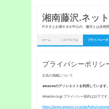
コ
ン
テ
湘南藤沢.ネッ
ン
ツ
へ
ITネタとお酒ネタが中心の、藤沢とは全然
ス
キ
ッ
プ
ホーム
このブログは
プライバシーポ
プライバシーポリシ
広告の掲載について
amazonのアソシエイトを利用しています
Amazon.co.jp プライバシー規約は以下です
https://www.amazon.co.jp/gp/help/custom