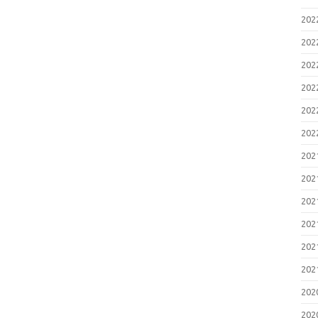
2
20
E
い
20
2
脆
20
2
F
20
(C
2
20
け
（
20
2
S
20
性
20
20
20
20
20
20
20