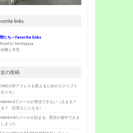
vorite links
間たち～favorite links
Road to Sendagaya
 砂糖と牛乳
最近の投稿
のNICのIPアドレスを変えるためのスクリプト
自分メモ）
underbirdでメールが受信できない（止まる？
まる？ 応答なしになる）
underbirdのメールが詰まる…受信が途中で止ま
てしまった
S ExpertBook P3 (PM3406CKA) レビュー