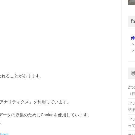
fa
仲
> 
>
行われることがあります。
2つ
（
gleアナリティクス」を利用しています。
Th
詰
データの収集のためにCookieを使用しています。
Th
。
っ
.html
ASU