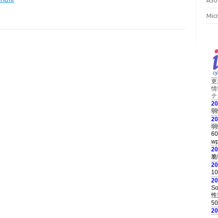
Mi
更
情
テ
2
弱
2
弱
6
wp
2
脆
2
1
2
S
性
50
2