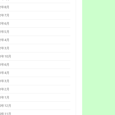
026年01月19日
Cisco Secure
22年8月
mail Gatewayの脆弱性対策につ
て(CVE-2025-20393)
22年7月
026年01月14日
Microsoft 製品の
弱性対策について(2026年1月)
22年6月
025年12月23日
WatchGuard
ireboxの脆弱性対策について
22年5月
VE-2025-14733)
025年12月17日
Fortinet製品にお
22年4月
る認証回避の脆弱性について
CVE-2025-59718等）
22年3月
025年12月12日
更新：React
erver Componentsにおける脆弱
21年10月
について（CVE-2025-55182）
21年6月
21年4月
21年3月
21年2月
21年1月
20年12月
20年11月