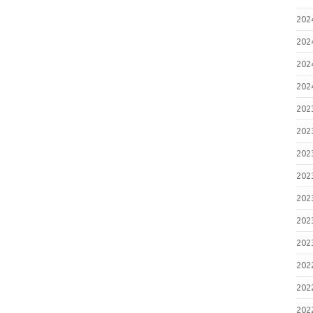
2
脆
20
2
お
20
い
2
20
T
い
20
2
脆
20
2
お
20
い
2
20
エ
プ
20
ー
（
20
2
け
20
の
（
20
2
脆
20
2
対
20
1
2
20
弱