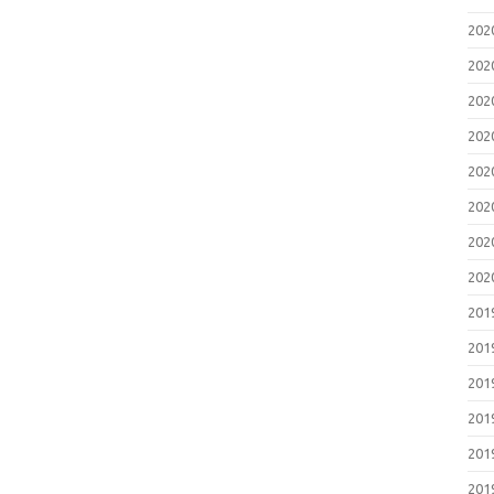
20
20
20
20
20
20
20
20
20
20
20
20
20
20