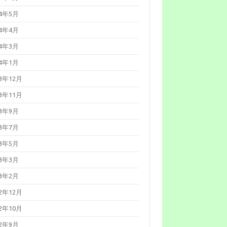
026年04月15日
Microsoft 製品の
弱性対策について(2026年4月)
24年5月
026年04月13日
Adobe Acrobat
よび Reader の脆弱性対策につ
24年4月
て(2026年4月)
026年04月08日
「Movable
24年3月
ype」における複数の脆弱性につ
て（JVN#66473735）
24年1月
026年03月11日
Microsoft 製品の
弱性対策について(2026年3月)
23年12月
026年03月11日
Adobe Acrobat
よび Reader の脆弱性対策につ
23年11月
て(2026年3月)
026年02月25日
「LANSCOPE
23年9月
ンドポイントマネージャー オン
レミス版」におけるパストラバ
23年7月
サルの脆弱性について
JVN#79096585）
23年5月
026年02月13日
「FileZen」にお
るOSコマンドインジェクション
23年3月
脆弱性について
JVN#84622767）
23年2月
026年02月12日
Microsoft 製品の
弱性対策について(2026年2月)
22年12月
026年01月23日
BIND 9の脆弱性
策について（CVE-2025-
22年10月
3878）
026年01月21日
Oracle Java の脆
22年9月
性対策について(2026年1月)