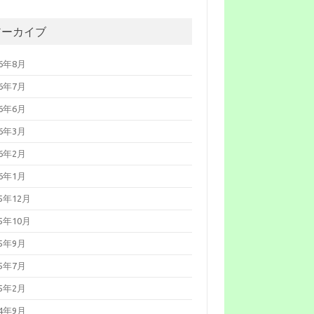
弱性対策について(2026年6月)
026年06月10日
Adobe Acrobat
よび Reader の脆弱性対策につ
アーカイブ
て(2026年6月)
026年05月13
「GUARDIANWALL
26年8月
ailSuite」におけるスタックベー
のバッファオーバーフローの脆
26年7月
性について（JVN#35567473）
026年05月13日
Microsoft 製品の
26年6月
弱性対策について(2026年5月)
026年05月08日
Palo Alto
26年3月
etworks製PAN-OSの脆弱性対策
ついて(CVE-2026-0300)
26年2月
026年05月07日
更新：Linuxの脆
性対策について(CVE-2026-
26年1月
431、Copy Fail)
026年05月01日
Linuxの脆弱性対
25年12月
について(CVE-2026-31431、
py Fail)
25年10月
026年04月27日
更新：Cisco
cure Firewall ASAおよびCisco
ecure FTDの脆弱性について
25年9月
CVE-2025-20333等)
026年04月22日
Oracle Java の脆
25年7月
性対策について(2026年4月)
026年04月15日
Adobe Acrobat
25年2月
よび Reader の脆弱性対策につ
て(2026年4月)_2
24年9月