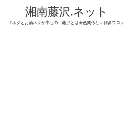
コ
ン
湘南藤沢.ネット
テ
ン
ツ
へ
ITネタとお酒ネタが中心の、藤沢とは全然関係ない雑多ブログ
ス
キ
ッ
プ