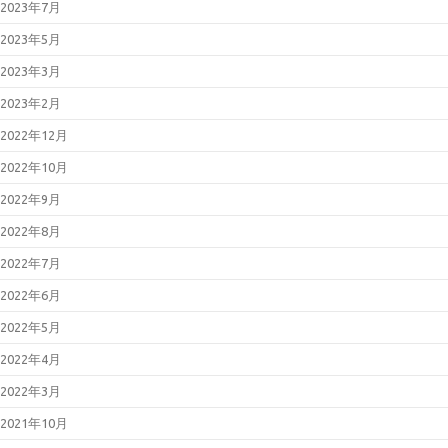
2023年7月
ーサルの脆弱性について
（JVN#79096585）
2023年5月
2026年02月13日
「FileZen」にお
けるOSコマンドインジェクション
2023年3月
の脆弱性について
（JVN#84622767）
2023年2月
2026年02月12日
Microsoft 製品の
脆弱性対策について(2026年2月)
2022年12月
2026年01月23日
BIND 9の脆弱性
対策について（CVE-2025-
2022年10月
13878）
2026年01月21日
Oracle Java の脆
2022年9月
弱性対策について(2026年1月)
2026年01月19日
Cisco Secure
2022年8月
Email Gatewayの脆弱性対策につ
いて(CVE-2025-20393)
2022年7月
2026年01月14日
Microsoft 製品の
脆弱性対策について(2026年1月)
2022年6月
2025年12月23日
WatchGuard
Fireboxの脆弱性対策について
2022年5月
(CVE-2025-14733)
2025年12月17日
Fortinet製品にお
2022年4月
ける認証回避の脆弱性について
（CVE-2025-59718等）
2022年3月
2025年12月12日
更新：React
Server Componentsにおける脆弱
2021年10月
性について（CVE-2025-55182）