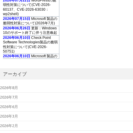
2026年07月22日
WordPressの脆
弱性対策について(CVE-2026-
60137、CVE-2026-63030：
wp2shell)
2026年07月15日
Microsoft 製品の
脆弱性対策について(2026年7月)
2026年06月26日
更新：Windows
10のサポート終了に伴う注意喚起
2026年06月10日
Check Point
Software Technologies製品の脆弱
性対策について(CVE-2026-
50751)
2026年06月10日
Microsoft 製品の
脆弱性対策について(2026年6月)
2026年06月10日
Adobe Acrobat
および Reader の脆弱性対策につ
アーカイブ
いて(2026年6月)
2026年05月13
日
「GUARDIANWALL
2026年8月
MailSuite」におけるスタックベー
スのバッファオーバーフローの脆
2026年7月
弱性について（JVN#35567473）
2026年05月13日
Microsoft 製品の
2026年6月
脆弱性対策について(2026年5月)
2026年05月08日
Palo Alto
2026年3月
Networks製PAN-OSの脆弱性対策
について(CVE-2026-0300)
2026年2月
2026年05月07日
更新：Linuxの脆
弱性対策について(CVE-2026-