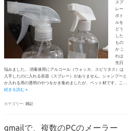
スプ
レー
ボト
ルを
どう
した
もの
か こ
れは
先日
悩みました。 消毒液用にアルコール（ウォッカ、スピリタス）は
入手したのに入れる容器（スプレー）がありません。シャンプーと
か入れる用の透明のやつをかき集めましたが、ペット材です。こ…
続きを読む »
カテゴリー:
雑記
gmailで、複数のPCのメーラー