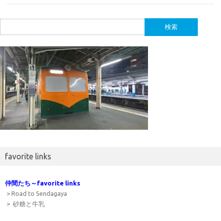
検
索:
favorite links
仲間たち～favorite links
> Road to Sendagaya
> 砂糖と牛乳