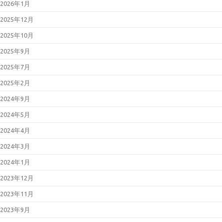
2026年1月
31431、Copy Fail)
2026年05月01日
Linuxの脆弱性対
2025年12月
策について(CVE-2026-31431、
Copy Fail)
2025年10月
2026年04月27日
更新：Cisco
Secure Firewall ASAおよびCisco
Secure FTDの脆弱性について
2025年9月
(CVE-2025-20333等)
2026年04月22日
Oracle Java の脆
2025年7月
弱性対策について(2026年4月)
2026年04月15日
Adobe Acrobat
2025年2月
および Reader の脆弱性対策につ
いて(2026年4月)_2
2024年9月
2026年04月15日
Microsoft 製品の
脆弱性対策について(2026年4月)
2024年5月
2026年04月13日
Adobe Acrobat
および Reader の脆弱性対策につ
2024年4月
いて(2026年4月)
2026年04月08日
「Movable
2024年3月
Type」における複数の脆弱性につ
いて（JVN#66473735）
2024年1月
2026年03月11日
Microsoft 製品の
脆弱性対策について(2026年3月)
2023年12月
2026年03月11日
Adobe Acrobat
および Reader の脆弱性対策につ
2023年11月
いて(2026年3月)
2026年02月25日
「LANSCOPE
2023年9月
エンドポイントマネージャー オン
プレミス版」におけるパストラバ