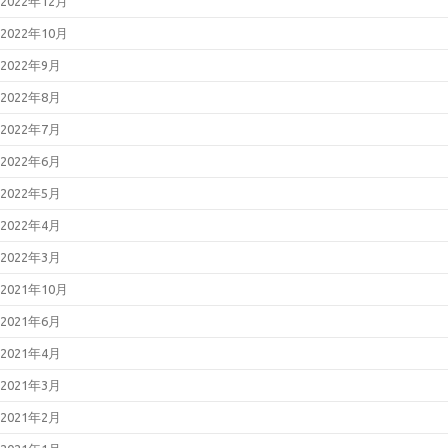
2022年12月
2026年01月23日
BIND 9の脆弱性
対策について（CVE-2025-
2022年10月
13878）
2026年01月21日
Oracle Java の脆
2022年9月
弱性対策について(2026年1月)
2026年01月19日
Cisco Secure
2022年8月
Email Gatewayの脆弱性対策につ
いて(CVE-2025-20393)
2022年7月
2026年01月14日
Microsoft 製品の
脆弱性対策について(2026年1月)
2022年6月
2025年12月23日
WatchGuard
Fireboxの脆弱性対策について
2022年5月
(CVE-2025-14733)
2025年12月17日
Fortinet製品にお
2022年4月
ける認証回避の脆弱性について
（CVE-2025-59718等）
2022年3月
2025年12月12日
更新：React
Server Componentsにおける脆弱
2021年10月
性について（CVE-2025-55182）
2021年6月
2021年4月
2021年3月
2021年2月