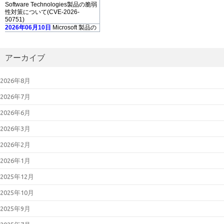
Software Technologies製品の脆弱
性対策について(CVE-2026-
50751)
2026年06月10日
Microsoft 製品の
脆弱性対策について(2026年6月)
2026年06月10日
Adobe Acrobat
および Reader の脆弱性対策につ
アーカイブ
いて(2026年6月)
2026年05月13
日
「GUARDIANWALL
2026年8月
MailSuite」におけるスタックベー
スのバッファオーバーフローの脆
2026年7月
弱性について（JVN#35567473）
2026年05月13日
Microsoft 製品の
2026年6月
脆弱性対策について(2026年5月)
2026年05月08日
Palo Alto
2026年3月
Networks製PAN-OSの脆弱性対策
について(CVE-2026-0300)
2026年2月
2026年05月07日
更新：Linuxの脆
弱性対策について(CVE-2026-
2026年1月
31431、Copy Fail)
2026年05月01日
Linuxの脆弱性対
2025年12月
策について(CVE-2026-31431、
Copy Fail)
2025年10月
2026年04月27日
更新：Cisco
Secure Firewall ASAおよびCisco
Secure FTDの脆弱性について
2025年9月
(CVE-2025-20333等)
2026年04月22日
Oracle Java の脆