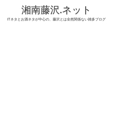
コ
ン
湘南藤沢.ネット
テ
ン
ツ
へ
ITネタとお酒ネタが中心の、藤沢とは全然関係ない雑多ブログ
ス
キ
ッ
プ