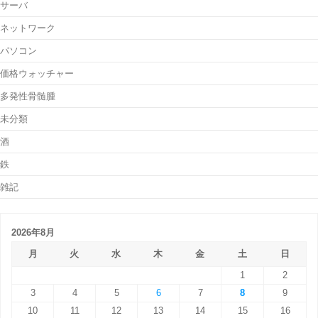
サーバ
ネットワーク
パソコン
価格ウォッチャー
多発性骨髄腫
未分類
酒
鉄
雑記
2026年8月
月
火
水
木
金
土
日
1
2
3
4
5
6
7
8
9
10
11
12
13
14
15
16