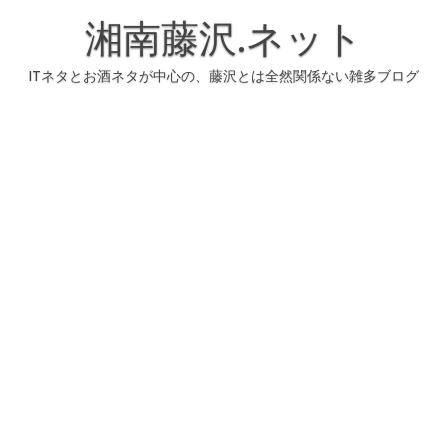
コ
ン
湘南藤沢.ネット
テ
ン
ツ
へ
ITネタとお酒ネタが中心の、藤沢とは全然関係ない雑多ブログ
ス
キ
ッ
プ