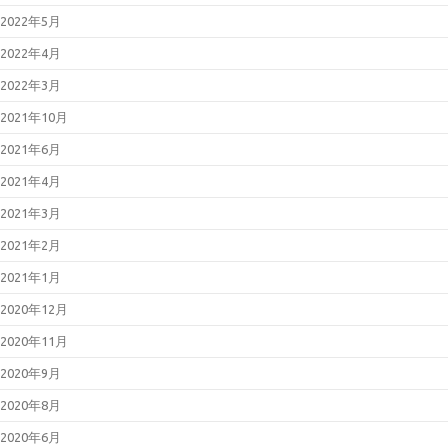
Fireboxの脆弱性対策について
2022年5月
(CVE-2025-14733)
2025年12月17日
Fortinet製品にお
2022年4月
ける認証回避の脆弱性について
（CVE-2025-59718等）
2022年3月
2025年12月12日
更新：React
Server Componentsにおける脆弱
2021年10月
性について（CVE-2025-55182）
2021年6月
2021年4月
2021年3月
2021年2月
2021年1月
2020年12月
2020年11月
2020年9月
2020年8月
2020年6月