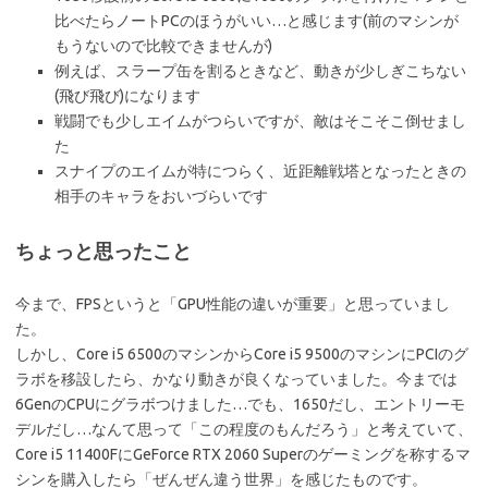
比べたらノートPCのほうがいい…と感じます(前のマシンが
もうないので比較できませんが)
例えば、スラープ缶を割るときなど、動きが少しぎこちない
(飛び飛び)になります
戦闘でも少しエイムがつらいですが、敵はそこそこ倒せまし
た
スナイプのエイムが特につらく、近距離戦塔となったときの
相手のキャラをおいづらいです
ちょっと思ったこと
今まで、FPSというと「GPU性能の違いが重要」と思っていまし
た。
しかし、Core i5 6500のマシンからCore i5 9500のマシンにPCIのグ
ラボを移設したら、かなり動きが良くなっていました。今までは
6GenのCPUにグラボつけました…でも、1650だし、エントリーモ
デルだし…なんて思って「この程度のもんだろう」と考えていて、
Core i5 11400FにGeForce RTX 2060 Superのゲーミングを称するマ
シンを購入したら「ぜんぜん違う世界」を感じたものです。