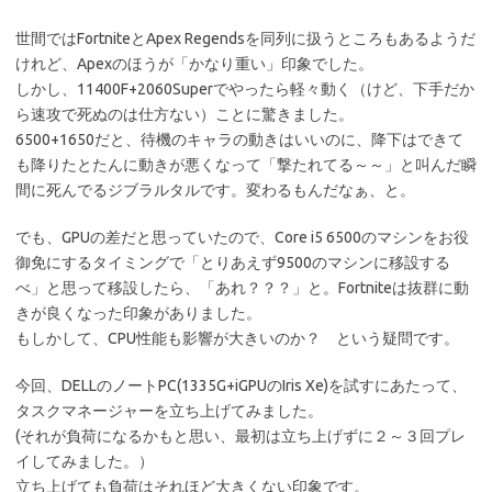
世間ではFortniteとApex Regendsを同列に扱うところもあるようだ
けれど、Apexのほうが「かなり重い」印象でした。
しかし、11400F+2060Superでやったら軽々動く（けど、下手だか
ら速攻で死ぬのは仕方ない）ことに驚きました。
6500+1650だと、待機のキャラの動きはいいのに、降下はできて
も降りたとたんに動きが悪くなって「撃たれてる～～」と叫んだ瞬
間に死んでるジブラルタルです。変わるもんだなぁ、と。
でも、GPUの差だと思っていたので、Core i5 6500のマシンをお役
御免にするタイミングで「とりあえず9500のマシンに移設する
べ」と思って移設したら、「あれ？？？」と。Fortniteは抜群に動
きが良くなった印象がありました。
もしかして、CPU性能も影響が大きいのか？ という疑問です。
今回、DELLのノートPC(1335G+iGPUのIris Xe)を試すにあたって、
タスクマネージャーを立ち上げてみました。
(それが負荷になるかもと思い、最初は立ち上げずに２～３回プレ
イしてみました。）
立ち上げても負荷はそれほど大きくない印象です。