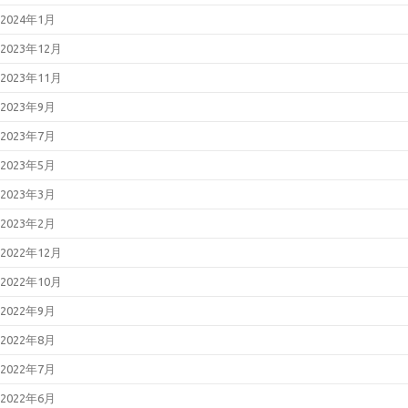
Type」における複数の脆弱性につ
いて（JVN#66473735）
2024年1月
2026年03月11日
Microsoft 製品の
脆弱性対策について(2026年3月)
2023年12月
2026年03月11日
Adobe Acrobat
および Reader の脆弱性対策につ
2023年11月
いて(2026年3月)
2026年02月25日
「LANSCOPE
2023年9月
エンドポイントマネージャー オン
プレミス版」におけるパストラバ
2023年7月
ーサルの脆弱性について
（JVN#79096585）
2023年5月
2026年02月13日
「FileZen」にお
けるOSコマンドインジェクション
2023年3月
の脆弱性について
（JVN#84622767）
2023年2月
2026年02月12日
Microsoft 製品の
脆弱性対策について(2026年2月)
2022年12月
2026年01月23日
BIND 9の脆弱性
対策について（CVE-2025-
2022年10月
13878）
2026年01月21日
Oracle Java の脆
2022年9月
弱性対策について(2026年1月)
2026年01月19日
Cisco Secure
2022年8月
Email Gatewayの脆弱性対策につ
いて(CVE-2025-20393)
2022年7月
2026年01月14日
Microsoft 製品の
脆弱性対策について(2026年1月)
2022年6月
2025年12月23日
WatchGuard