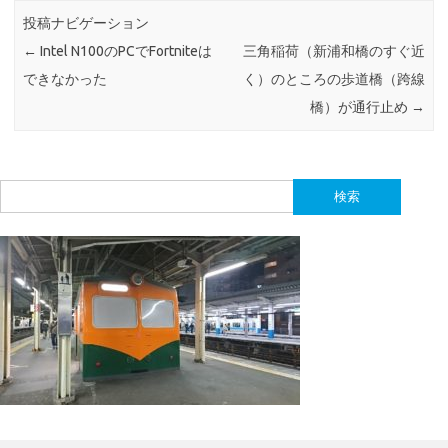
投稿ナビゲーション
←
Intel N100のPCでFortniteは
三角稲荷（新浦和橋のすぐ近
できなかった
く）のところの歩道橋（跨線
橋）が通行止め
→
検
索: