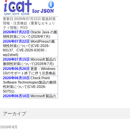
更新日:2026年07月22日 緊急対策
情報・注意喚起（重要なセキュリ
ティ情報）RSS
2026年07月22日
Oracle Java の脆
弱性対策について(2026年7月)
2026年07月22日
WordPressの脆
弱性対策について(CVE-2026-
60137、CVE-2026-63030：
wp2shell)
2026年07月15日
Microsoft 製品の
脆弱性対策について(2026年7月)
2026年06月26日
更新：Windows
10のサポート終了に伴う注意喚起
2026年06月10日
Check Point
Software Technologies製品の脆弱
性対策について(CVE-2026-
50751)
2026年06月10日
Microsoft 製品の
脆弱性対策について(2026年6月)
2026年06月10日
Adobe Acrobat
および Reader の脆弱性対策につ
アーカイブ
いて(2026年6月)
2026年05月13
日
「GUARDIANWALL
2026年8月
MailSuite」におけるスタックベー