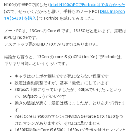
N100の中華PCで試した (
Intel N100のPCでFortniteはできなかった
) ので、せっかくだからと思い、手持ちのノートPC (
DELL Inspiron
14 ( 5430 ) を購入
) で Fortnite を試してみました。
ノートPCは、13Gen の Core i5 です。1355Gだと思います。搭載は
iGPUはIris Xeです。
デスクトップ系のUHD 770とか730ではありません。
結論から言うと、13Gen の core i5 の iGPU ( Iris Xe ) でFortniteは、
ギリギリ可能…というくらいです。
キャラは少しボケ気味ですが気にならない程度です
設定は自動調整ですが、基本「最低」にしています
30fpsの上限になっていましたが、60fpsでいけた…という
か、60fpsのほうがいいです
動きの追従が悪く…最初は感じましたが、とりあえず行けま
す
Intel Core i5 9500のマシンにNVIDIA GeForce GTX 1650をつ
けたマシンがありますが、それには及びません
1650移設前のCore i5 6500に1650のグラボを付けたマシンと